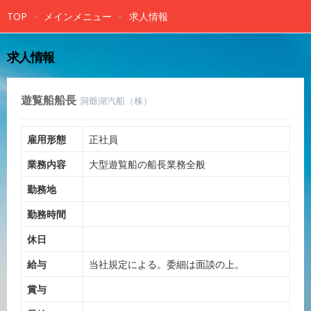
TOP
メインメニュー
求人情報
求人情報
遊覧船船長
洞爺湖汽船（株）
雇用形態
正社員
業務内容
大型遊覧船の船長業務全般
勤務地
勤務時間
休日
給与
当社規定による。委細は面談の上。
賞与