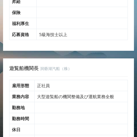
昇給
保険
福利厚生
応募資格
5級海技士以上
遊覧船機関長
洞爺湖汽船（株）
雇用形態
正社員
業務内容
大型遊覧船の機関整備及び運航業務全般
勤務地
勤務時間
休日